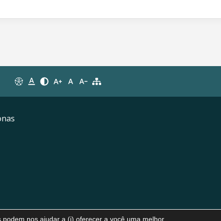
onas
os podem nos ajudar a (i) oferecer a você uma melhor