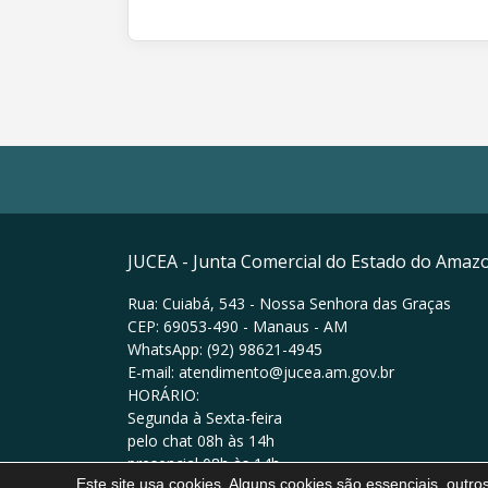
JUCEA - Junta Comercial do Estado do Amaz
Rua: Cuiabá, 543 - Nossa Senhora das Graças
CEP: 69053-490 - Manaus - AM
WhatsApp: (92) 98621-4945
E-mail: atendimento@jucea.am.gov.br
HORÁRIO:
Segunda à Sexta-feira
pelo chat 08h às 14h
presencial 08h às 14h
Este site usa cookies. Alguns cookies são essenciais, outr